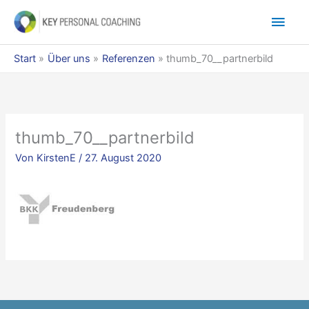
Zum
Hau
Inhalt
springen
Start
Über uns
Referenzen
thumb_70__partnerbild
thumb_70__partnerbild
Von
KirstenE
/
27. August 2020