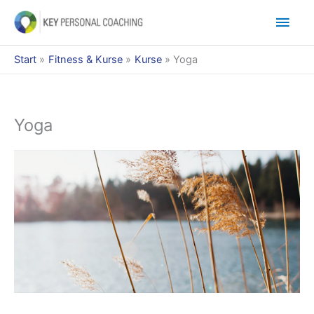
Zum
Hau
Inhalt
springen
Start
Fitness & Kurse
Kurse
Yoga
Yoga