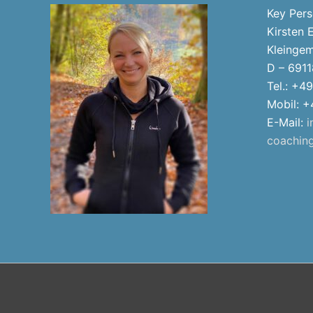
Key Per
Kirsten 
Kleingem
D – 6911
Tel.: +4
Mobil: 
E-Mail:
i
coachin