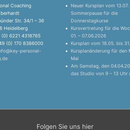
sonal Coaching
Neuer Kursplan vom 13.07. 
Eberhardt
Sommerpause für die
ünder Str. 34/1 – 36
Donnerstagkurse
8 Heidelberg
Kursvertretung für die Wo
9 (0) 6221 4318765
01. – 07.06.2026
+49 (0) 170 8386000
Kursplan vom 18.05. bis 3
nfo@key-personal-
Kursplanänderung für den
g.de
Mai
Am Samstag, den 04.04.20
das Studio von 9 – 13 Uhr 
Folgen Sie uns hier