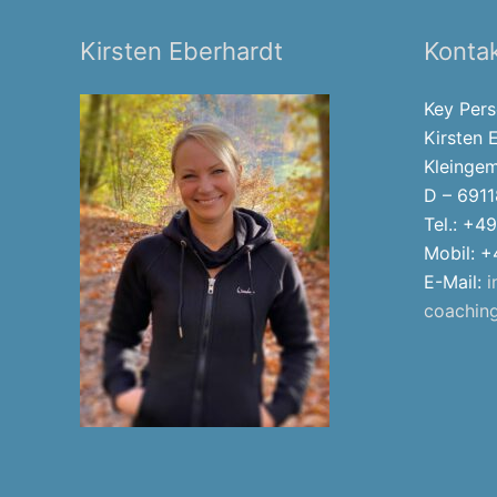
Kirsten Eberhardt
Konta
Key Per
Kirsten 
Kleingem
D – 6911
Tel.: +4
Mobil: 
E-Mail:
i
coachin