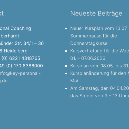
kt
Neueste Beiträge
sonal Coaching
Neuer Kursplan vom 13.07. 
Eberhardt
Sommerpause für die
ünder Str. 34/1 – 36
Donnerstagkurse
8 Heidelberg
Kursvertretung für die Wo
9 (0) 6221 4318765
01. – 07.06.2026
+49 (0) 170 8386000
Kursplan vom 18.05. bis 3
nfo@key-personal-
Kursplanänderung für den
g.de
Mai
Am Samstag, den 04.04.20
das Studio von 9 – 13 Uhr 