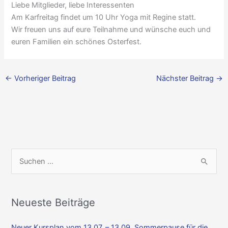
Liebe Mitglieder, liebe Interessenten
Am Karfreitag findet um 10 Uhr Yoga mit Regine statt.
Wir freuen uns auf eure Teilnahme und wünsche euch und
euren Familien ein schönes Osterfest.
←
Vorheriger Beitrag
Nächster Beitrag
→
S
u
c
h
Neueste Beiträge
e
Neuer Kursplan vom 13.07. – 13.09. Sommerpause für die