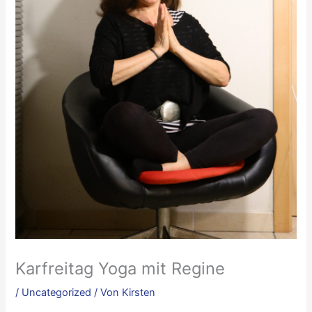
Karfreitag Yoga mit Regine
/
Uncategorized
/ Von
Kirsten