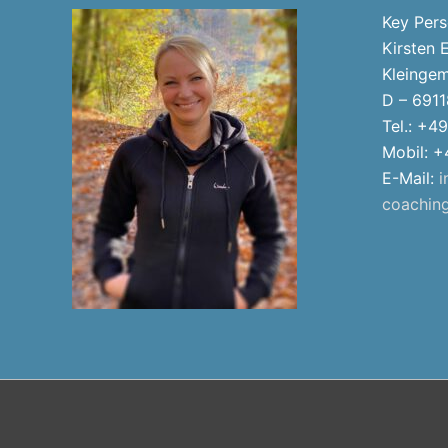
Key Per
Kirsten 
Kleingem
D – 6911
Tel.: +4
Mobil: 
E-Mail:
i
coachin