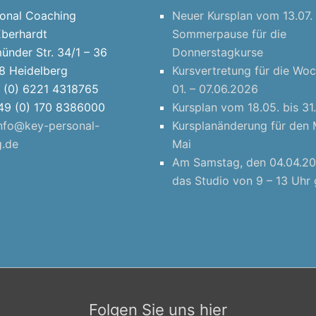
sonal Coaching
Neuer Kursplan vom 13.07. 
Eberhardt
Sommerpause für die
ünder Str. 34/1 – 36
Donnerstagkurse
8 Heidelberg
Kursvertretung für die Wo
9 (0) 6221 4318765
01. – 07.06.2026
+49 (0) 170 8386000
Kursplan vom 18.05. bis 3
nfo@key-personal-
Kursplanänderung für den
g.de
Mai
Am Samstag, den 04.04.20
das Studio von 9 – 13 Uhr 
Folgen Sie uns hier