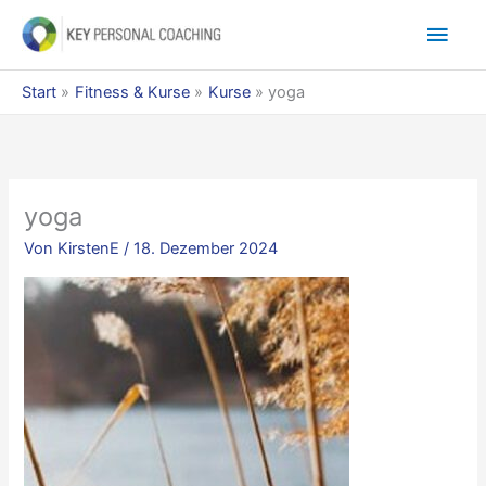
Zum
Hau
Inhalt
springen
Start
Fitness & Kurse
Kurse
yoga
yoga
Von
KirstenE
/
18. Dezember 2024