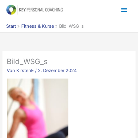
Zum
Hau
Inhalt
springen
Start
Fitness & Kurse
Bild_WSG_s
Bild_WSG_s
Von
KirstenE
/
2. Dezember 2024